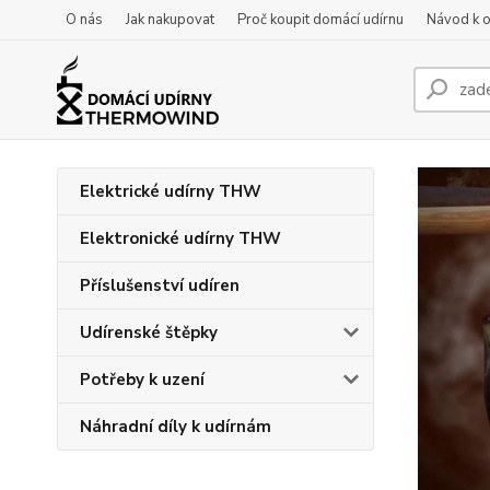
O nás
Jak nakupovat
Proč koupit domácí udírnu
Návod k 
Elektrické udírny THW
Elektronické udírny THW
Příslušenství udíren
Udírenské štěpky
Potřeby k uzení
Náhradní díly k udírnám