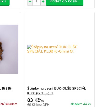
šíku
Přidat do košíku
15 (15-
Štěpky na uzení BUK-OLŠE SPECIÁL
KL08 (6-8mm) 5l
83 Kč
/
ks
ení skladem
skladem 44 ks
69 Kč
bez DPH