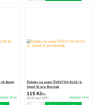
8 (6-8mm)
Štěpky na uzení ŠVESTKA KL02 (1-
3mm) 5l pro Borniak
115 Kč
/
ks
ladem 26 ks
skladem 14 ks
95 Kč
bez DPH