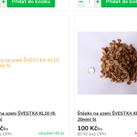
Přidat do košíku
Přidat do ko
na uzení ŠVESTKA KL10 (8-
Štěpky na uzení ŠVESTKA KL
l
20mm) 5l
č
100 Kč
/
ks
/
ks
skladem 46 ks
N
z DPH
83 Kč
bez DPH