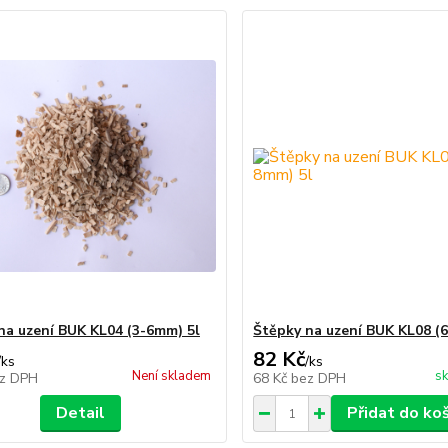
na uzení BUK KL04 (3-6mm) 5l
Štěpky na uzení BUK KL08 (
82 Kč
/
ks
/
ks
Není skladem
sk
z DPH
68 Kč
bez DPH
Detail
Přidat do ko