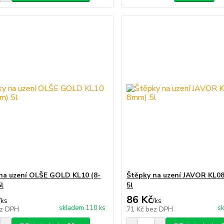
na uzení OLŠE GOLD KL10 (8-
Štěpky na uzení JAVOR KL0
l
5l
86 Kč
/
ks
/
ks
skladem 110 ks
sk
z DPH
71 Kč
bez DPH