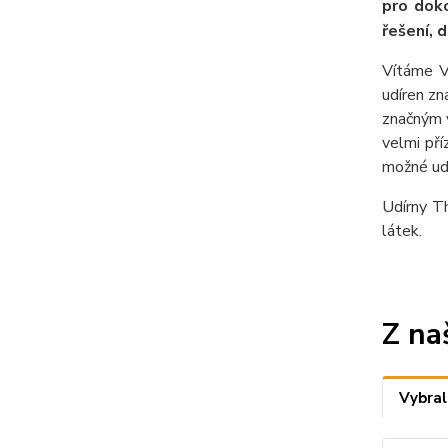
pro doko
řešení, 
Vítáme 
udíren z
značným 
velmi pří
možné udí
Udírny T
látek.
Z na
Vybral