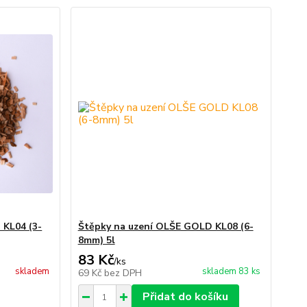
 KL04 (3-
Štěpky na uzení OLŠE GOLD KL08 (6-
8mm) 5l
83 Kč
/
ks
skladem
skladem 83 ks
69 Kč
bez DPH
Přidat do košíku