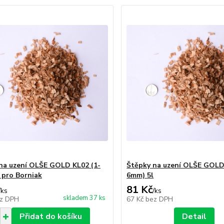
na uzení OLŠE GOLD KL02 (1-
Štěpky na uzení OLŠE GOLD
 pro Borniak
6mm) 5l
81 Kč
/
ks
/
ks
skladem 37 ks
z DPH
67 Kč
bez DPH
Přidat do košíku
Detail