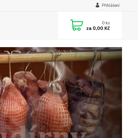
Přihlášení
0
ks
za
0,00 Kč