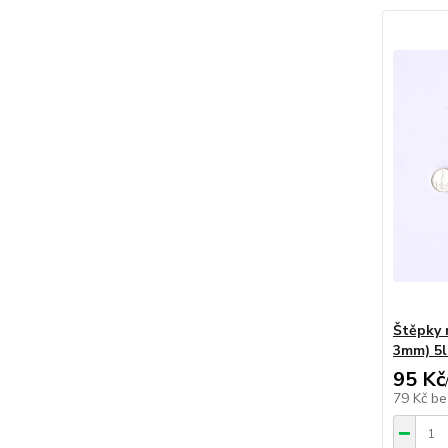
Štěpky 
3mm) 5l
95 Kč
79 Kč
be