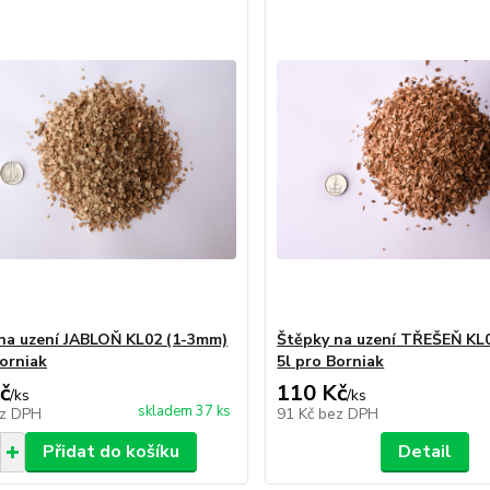
na uzení JABLOŇ KL02 (1-3mm)
Štěpky na uzení TŘEŠEŇ KL
Borniak
5l pro Borniak
č
110 Kč
/
ks
/
ks
skladem 37 ks
z DPH
91 Kč
bez DPH
Přidat do košíku
Detail