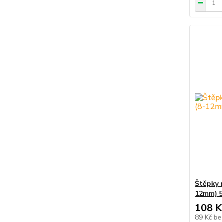
Štěpky 
12mm) 5
108 K
89 Kč
be