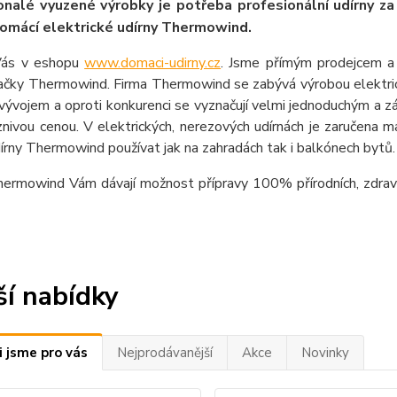
nalé vyuzené výrobky je potřeba profesionální udírny za
domácí elektrické udírny Thermowind.
Vás v eshopu
www.domaci-udirny.cz
. Jsme přímým prodejcem a
načky Thermowind. Firma Thermowind se zabývá výrobou elektric
vývojem a oproti konkurenci se vyznačují velmi jednoduchým a
znivou cenou. V elektrických, nerezových udírnách je zaručena 
rny Thermowind používat jak na zahradách tak i balkónech bytů
hermowind Vám dávají možnost přípravy 100% přírodních, zdrav
ší nabídky
i jsme pro vás
Nejprodávanější
Akce
Novinky