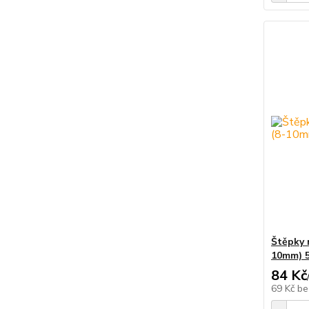
Štěpky 
10mm) 5
84 Kč
69 Kč
be