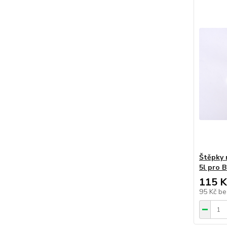
Štěpky 
5l pro 
115 K
95 Kč
be