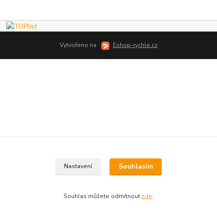
Vytvořeno na
Eshop-rychle.cz
Souhlasím
Nastavení
Souhlas můžete odmítnout
zde
.