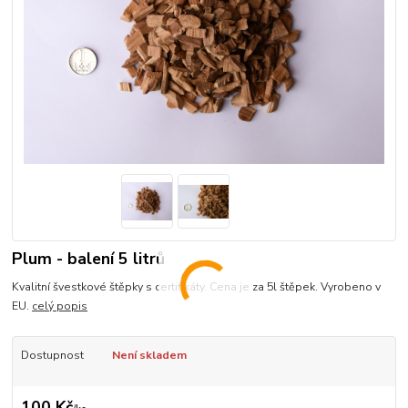
Plum - balení 5 litrů
Kvalitní švestkové štěpky s certifikáty. Cena je za 5l štěpek. Vyrobeno v
EU.
celý popis
Dostupnost
Není skladem
100 Kč