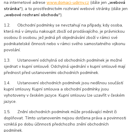
na internetové adrese
www.domaci-udirny.cz
(dále jen
„webová
stránka“
), a to prostřednictvím rozhraní webové stránky (dále jen
„webové rozhraní obchodu“
).
1.2. Obchodní podmínky se nevztahují na případy, kdy osoba,
která má v úmyslu nakoupit zboží od prodávajícího, je právnickou
osobou či osobou, jež jedná při objednávání zboží v rámci své
podnikatelské činnosti nebo v rámci svého samostatného výkonu
povolání.
1.3. Ustanovení odchylná od obchodních podmínek je možné
sjednat v kupní smlouvě. Odchylná ujednání v kupní smlouvě mají
přednost před ustanoveními obchodních podmínek.
1.4. Ustanovení obchodních podmínek jsou nedílnou součástí
kupní smlouvy. Kupní smlouva a obchodní podmínky jsou
vyhotoveny v českém jazyce. Kupní smlouvu lze uzavřít v českém
jazyce.
1.5. Znění obchodních podmínek může prodávající měnit či
doplňovat. Tímto ustanovením nejsou dotčena práva a povinnosti
vzniklá po dobu účinnosti předchozího znění obchodních
podmínek.