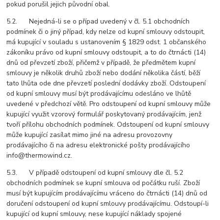
pokud porušil jejich původní obal.
5.2. Nejedná-li se o případ uvedený v čl. 5.1 obchodních
podmínek či o jiný případ, kdy nelze od kupní smlouvy odstoupit,
má kupující v souladu s ustanovením § 1829 odst. 1 občanského
zákoníku právo od kupní smlouvy odstoupit, a to do čtrnácti (14)
dnů od převzetí zboží, přičemž v případě, že předmětem kupní
smlouvy je několik druhů zboží nebo dodání několika částí, běží
tato lhůta ode dne převzetí poslední dodávky zboží. Odstoupení
od kupní smlouvy musí být prodávajícímu odesláno ve lhůtě
uvedené v předchozí větě. Pro odstoupení od kupní smlouvy může
kupující využit vzorový formulář poskytovaný prodávajícím, jenž
tvoří přílohu obchodních podmínek. Odstoupení od kupní smlouvy
může kupující zasílat mimo jiné na adresu provozovny
prodávajícího či na adresu elektronické pošty prodávajícího
info@thermowind.cz.
5.3. V případě odstoupení od kupní smlouvy dle čl. 5.2
obchodních podmínek se kupní smlouva od počátku ruší. Zboží
musí být kupujícím prodávajícímu vráceno do čtrnácti (14) dnů od
doručení odstoupení od kupní smlouvy prodávajícímu. Odstoupí-li
kupující od kupní smlouvy, nese kupující náklady spojené