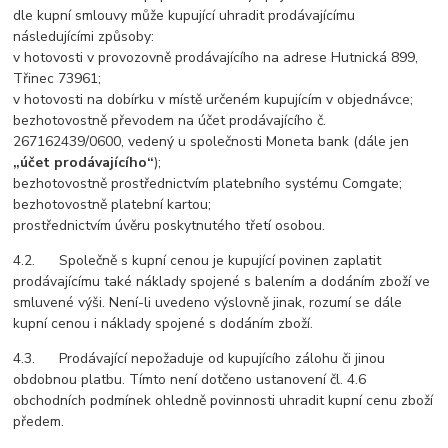
dle kupní smlouvy může kupující uhradit prodávajícímu
následujícími způsoby:
v hotovosti v provozovně prodávajícího na adrese Hutnická 899,
Třinec 73961;
v hotovosti na dobírku v místě určeném kupujícím v objednávce;
bezhotovostně převodem na účet prodávajícího č.
267162439/0600, vedený u společnosti Moneta bank (dále jen
„účet prodávajícího“
);
bezhotovostně prostřednictvím platebního systému Comgate;
bezhotovostně platební kartou;
prostřednictvím úvěru poskytnutého třetí osobou.
4.2. Společně s kupní cenou je kupující povinen zaplatit
prodávajícímu také náklady spojené s balením a dodáním zboží ve
smluvené výši. Není-li uvedeno výslovně jinak, rozumí se dále
kupní cenou i náklady spojené s dodáním zboží.
4.3. Prodávající nepožaduje od kupujícího zálohu či jinou
obdobnou platbu. Tímto není dotčeno ustanovení čl. 4.6
obchodních podmínek ohledně povinnosti uhradit kupní cenu zboží
předem.