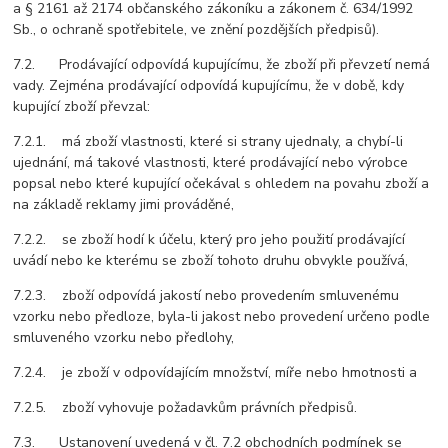
a § 2161 až 2174 občanského zákoníku a zákonem č. 634/1992
Sb., o ochraně spotřebitele, ve znění pozdějších předpisů).
7.2. Prodávající odpovídá kupujícímu, že zboží při převzetí nemá
vady. Zejména prodávající odpovídá kupujícímu, že v době, kdy
kupující zboží převzal:
7.2.1. má zboží vlastnosti, které si strany ujednaly, a chybí-li
ujednání, má takové vlastnosti, které prodávající nebo výrobce
popsal nebo které kupující očekával s ohledem na povahu zboží a
na základě reklamy jimi prováděné,
7.2.2. se zboží hodí k účelu, který pro jeho použití prodávající
uvádí nebo ke kterému se zboží tohoto druhu obvykle používá,
7.2.3. zboží odpovídá jakostí nebo provedením smluvenému
vzorku nebo předloze, byla-li jakost nebo provedení určeno podle
smluveného vzorku nebo předlohy,
7.2.4. je zboží v odpovídajícím množství, míře nebo hmotnosti a
7.2.5. zboží vyhovuje požadavkům právních předpisů.
7.3. Ustanovení uvedená v čl. 7.2 obchodních podmínek se