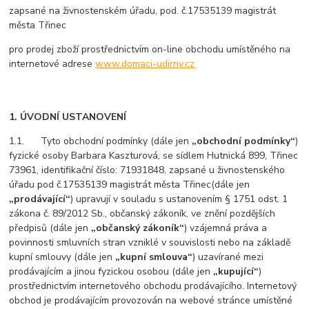
zapsané na živnostenském úřadu, pod. č.17535139 magistrát
města Třinec
pro prodej zboží prostřednictvím on-line obchodu umístěného na
internetové adrese
www.domaci-udirny.cz
1. ÚVODNÍ USTANOVENÍ
1.1. Tyto obchodní podmínky (dále jen
„obchodní podmínky“
)
fyzické osoby Barbara Kaszturová, se sídlem Hutnická 899, Třinec
73961, identifikační číslo: 71931848, zapsané u živnostenského
úřadu pod č.17535139 magistrát města Třinec(dále jen
„prodávající“
) upravují v souladu s ustanovením § 1751 odst. 1
zákona č. 89/2012 Sb., občanský zákoník, ve znění pozdějších
předpisů (dále jen
„občanský zákoník“
) vzájemná práva a
povinnosti smluvních stran vzniklé v souvislosti nebo na základě
kupní smlouvy (dále jen
„kupní smlouva“
) uzavírané mezi
prodávajícím a jinou fyzickou osobou (dále jen
„kupující“
)
prostřednictvím internetového obchodu prodávajícího. Internetový
obchod je prodávajícím provozován na webové stránce umístěné