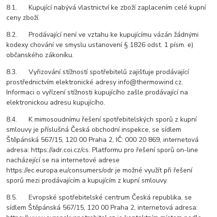
8.1. Kupující nabývá vlastnictví ke zboží zaplacením celé kupní
ceny zboží.
8.2. Prodávající není ve vztahu ke kupujícímu vázán žádnými
kodexy chování ve smyslu ustanovení § 1826 odst. 1 písm. e)
občanského zákoníku.
8.3. Vyřizování stížností spotřebitelů zajišťuje prodávající
prostřednictvím elektronické adresy info@thermowind.cz.
Informaci o vyřízení stížnosti kupujícího zašle prodávající na
elektronickou adresu kupujícího.
8.4. K mimosoudnímu řešení spotřebitelských sporů z kupní
smlouvy je příslušná Česká obchodní inspekce, se sídlem
Štěpánská 567/15, 120 00 Praha 2, IČ: 000 20 869, internetová
adresa: https://adr.coi.cz/cs. Platformu pro řešení sporů on-line
nacházející se na internetové adrese
https://ec.europa.eu/consumers/odr je možné využít při řešení
sporů mezi prodávajícím a kupujícím z kupní smlouvy.
8.5. Evropské spotřebitelské centrum Česká republika, se
sídlem Štěpánská 567/15, 120 00 Praha 2, internetová adresa: