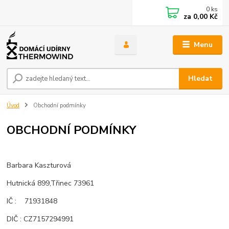
0
ks
za
0,00 Kč
Menu
Hledat
Úvod
Obchodní podmínky
OBCHODNÍ PODMÍNKY
Barbara Kaszturová
Hutnická 899,Třinec 73961
IČ : 71931848
DIČ : CZ7157294991