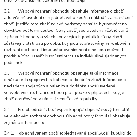
odst. 2 občanského zákoníku se nepoužije.
3.2. Webové rozhraní obchodu obsahuje informace o zboží,
a to včetně uvedení cen jednotlivého zboží a nákladů za navrácení
zboží, jestliže toto zboží ze své podstaty nemůže být navráceno
obvyklou poštovní cestou. Ceny zboží jsou uvedeny včetně daně
z přidané hodnoty a všech souvisejících poplatků. Ceny zboží
zůstávají v platnosti po dobu, kdy jsou zobrazovány ve webovém
rozhraní obchodu. Tímto ustanovením není omezena možnost
prodávajícího uzavřít kupní smlouvu za individuálně sjednaných
podmínek.
3.3. Webové rozhraní obchodu obsahuje také informace
o nákladech spojených s balením a dodáním zboží. Informace o
nákladech spojených s balením a dodáním zboží uvedené
ve webovém rozhraní obchodu platí pouze v případech, kdy je
zboží doručováno v rámci území České republiky.
3.4. Pro objednání zboží vyplní kupující objednávkový formulář
ve webovém rozhraní obchodu. Objednávkový formulář obsahuje
zejména informace o:
3.4.1. objednávaném zboží (objednávané zboží „vloží“ kupující do