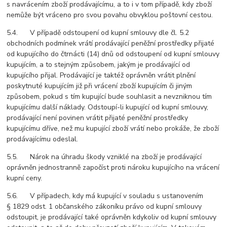
s navrácením zboží prodávajícímu, a to i v tom případě, kdy zboží
nemůže být vráceno pro svou povahu obvyklou poštovní cestou.
5.4. V případě odstoupení od kupní smlouvy dle čl. 5.2
obchodních podmínek vrátí prodávající peněžní prostředky přijaté
od kupujícího do čtrnácti (14) dnů od odstoupení od kupní smlouvy
kupujícím, a to stejným způsobem, jakým je prodávající od
kupujícího přijal. Prodávající je taktéž oprávněn vrátit plnění
poskytnuté kupujícím již při vrácení zboží kupujícím či jiným
způsobem, pokud s tím kupující bude souhlasit a nevzniknou tím
kupujícímu další náklady. Odstoupí-li kupující od kupní smlouvy,
prodávající není povinen vrátit přijaté peněžní prostředky
kupujícímu dříve, než mu kupující zboží vrátí nebo prokáže, že zboží
prodávajícímu odeslal.
5.5. Nárok na úhradu škody vzniklé na zboží je prodávající
oprávněn jednostranně započíst proti nároku kupujícího na vrácení
kupní ceny.
5.6. V případech, kdy má kupující v souladu s ustanovením
§ 1829 odst. 1 občanského zákoníku právo od kupní smlouvy
odstoupit, je prodávající také oprávněn kdykoliv od kupní smlouvy