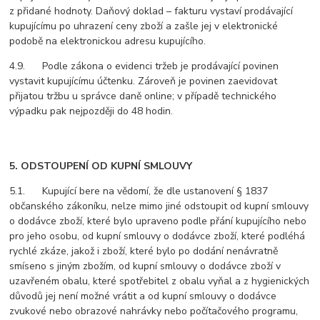
z přidané hodnoty. Daňový doklad – fakturu vystaví prodávající
kupujícímu po uhrazení ceny zboží a zašle jej v elektronické
podobě na elektronickou adresu kupujícího.
4.9. Podle zákona o evidenci tržeb je prodávající povinen
vystavit kupujícímu účtenku. Zároveň je povinen zaevidovat
přijatou tržbu u správce daně online; v případě technického
výpadku pak nejpozději do 48 hodin.
5. ODSTOUPENÍ OD KUPNÍ SMLOUVY
5.1. Kupující bere na vědomí, že dle ustanovení § 1837
občanského zákoníku, nelze mimo jiné odstoupit od kupní smlouvy
o dodávce zboží, které bylo upraveno podle přání kupujícího nebo
pro jeho osobu, od kupní smlouvy o dodávce zboží, které podléhá
rychlé zkáze, jakož i zboží, které bylo po dodání nenávratně
smíseno s jiným zbožím, od kupní smlouvy o dodávce zboží v
uzavřeném obalu, které spotřebitel z obalu vyňal a z hygienických
důvodů jej není možné vrátit a od kupní smlouvy o dodávce
zvukové nebo obrazové nahrávky nebo počítačového programu,