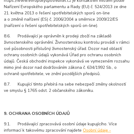
https://www.evropskyspotrebitel.cz je kontaktním místem podle
Nařízení Evropského parlamentu a Rady (EU) č. 524/2013 ze dne
21. května 2013 o řešení spotřebitelských sporů on-line
a o změně nařízení (ES) č. 2006/2004 a směrnice 2009/22/ES
(nařízení o řešení spotřebitelských sporů on-line).
8.6. Prodávající je oprávněn k prodeji zboží na základě
živnostenského oprávnění. Živnostenskou kontrolu provádí v rámci
své působnosti příslušný živnostenský úřad. Dozor nad oblastí
ochrany osobních údajů vykonává Úřad pro ochranu osobních
údajů. Česká obchodní inspekce vykonává ve vymezeném rozsahu
mimo jiné dozor nad dodržováním zákona č. 634/1992 Sb., o
ochraně spotřebitele, ve znění pozdějších předpisů.
8.7. Kupující tímto přebírá na sebe nebezpečí změny okolností
ve smyslu § 1765 odst. 2 občanského zákoníku.
9. OCHRANA OSOBNÍCH ÚDAJŮ
9.1. Prodávající zpracovává osobní údaje kupujícího. Více
informací k takovému zpracování najdete
Osobní údaje -