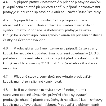
4.4. V případě platby v hotovosti či v případě platby na dobírku
je kupní cena splatná při převzetí zboží. V případě bezhotovostní
platby je kupní cena splatná do 3 dnů od uzavření kupní smlouvy.
4.5. V případě bezhotovostní platby je kupující povinen
uhrazovat kupní cenu zboží společně s uvedením variabilního
symbolu platby. V případě bezhotovostní platby je závazek
kupujícího uhradit kupní cenu splněn okamžikem připsání příslušné
částky na účet prodávajícího.
4.6. Prodávající je oprávněn, zejména v případě, že ze strany
kupujícího nedojde k dodatečnému potvrzení objednávky (čl. 3.6),
požadovat uhrazení celé kupní ceny ještě před odesláním zboží
kupujícímu. Ustanovení § 2119 odst. 1 občanského zákoníku se
nepoužije.
4.7. Případné slevy z ceny zboží poskytnuté prodávajícím
kupujícímu nelze vzájemně kombinovat.
4.8. Je-li to v obchodním styku obvyklé nebo je-li tak
stanoveno obecně závaznými právními předpisy, vystaví
prodávající ohledně plateb prováděných na základě kupní smlouvy
kupujícímu daňový doklad – fakturu. Prodávající je plátcem daně