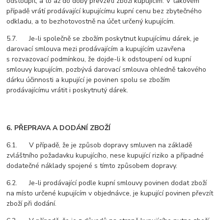
odstoupit, a to až do doby převzetí zboží kupujícím. V takovém
případě vrátí prodávající kupujícímu kupní cenu bez zbytečného
odkladu, a to bezhotovostně na účet určený kupujícím.
5.7. Je-li společně se zbožím poskytnut kupujícímu dárek, je
darovací smlouva mezi prodávajícím a kupujícím uzavřena
s rozvazovací podmínkou, že dojde-li k odstoupení od kupní
smlouvy kupujícím, pozbývá darovací smlouva ohledně takového
dárku účinnosti a kupující je povinen spolu se zbožím
prodávajícímu vrátit i poskytnutý dárek.
6. PŘEPRAVA A DODÁNÍ ZBOŽÍ
6.1. V případě, že je způsob dopravy smluven na základě
zvláštního požadavku kupujícího, nese kupující riziko a případné
dodatečné náklady spojené s tímto způsobem dopravy.
6.2. Je-li prodávající podle kupní smlouvy povinen dodat zboží
na místo určené kupujícím v objednávce, je kupující povinen převzít
zboží při dodání.