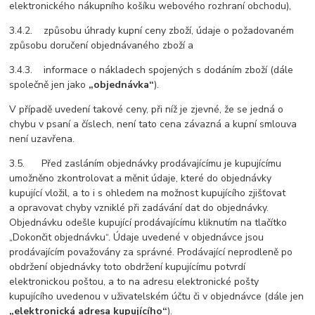
elektronického nákupního košíku webového rozhraní obchodu),
3.4.2. způsobu úhrady kupní ceny zboží, údaje o požadovaném
způsobu doručení objednávaného zboží a
3.4.3. informace o nákladech spojených s dodáním zboží (dále
společně jen jako
„objednávka“
).
V případě uvedení takové ceny, při níž je zjevné, že se jedná o
chybu v psaní a číslech, není tato cena závazná a kupní smlouva
není uzavřena.
3.5. Před zasláním objednávky prodávajícímu je kupujícímu
umožněno zkontrolovat a měnit údaje, které do objednávky
kupující vložil, a to i s ohledem na možnost kupujícího zjišťovat
a opravovat chyby vzniklé při zadávání dat do objednávky.
Objednávku odešle kupující prodávajícímu kliknutím na tlačítko
„Dokončit objednávku“. Údaje uvedené v objednávce jsou
prodávajícím považovány za správné. Prodávající neprodleně po
obdržení objednávky toto obdržení kupujícímu potvrdí
elektronickou poštou, a to na adresu elektronické pošty
kupujícího uvedenou v uživatelském účtu či v objednávce (dále jen
„elektronická adresa kupujícího“
).