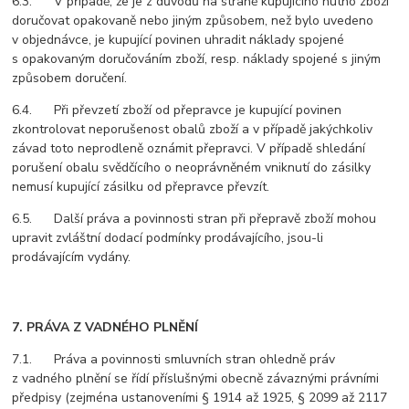
6.3. V případě, že je z důvodů na straně kupujícího nutno zboží
doručovat opakovaně nebo jiným způsobem, než bylo uvedeno
v objednávce, je kupující povinen uhradit náklady spojené
s opakovaným doručováním zboží, resp. náklady spojené s jiným
způsobem doručení.
6.4. Při převzetí zboží od přepravce je kupující povinen
zkontrolovat neporušenost obalů zboží a v případě jakýchkoliv
závad toto neprodleně oznámit přepravci. V případě shledání
porušení obalu svědčícího o neoprávněném vniknutí do zásilky
nemusí kupující zásilku od přepravce převzít.
6.5. Další práva a povinnosti stran při přepravě zboží mohou
upravit zvláštní dodací podmínky prodávajícího, jsou-li
prodávajícím vydány.
7. PRÁVA Z VADNÉHO PLNĚNÍ
7.1. Práva a povinnosti smluvních stran ohledně práv
z vadného plnění se řídí příslušnými obecně závaznými právními
předpisy (zejména ustanoveními § 1914 až 1925, § 2099 až 2117