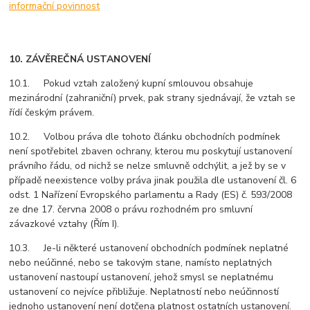
informační povinnost
10. ZÁVĚREČNÁ USTANOVENÍ
10.1. Pokud vztah založený kupní smlouvou obsahuje
mezinárodní (zahraniční) prvek, pak strany sjednávají, že vztah se
řídí českým právem.
10.2. Volbou práva dle tohoto článku obchodních podmínek
není spotřebitel zbaven ochrany, kterou mu poskytují ustanovení
právního řádu, od nichž se nelze smluvně odchýlit, a jež by se v
případě neexistence volby práva jinak použila dle ustanovení čl. 6
odst. 1 Nařízení Evropského parlamentu a Rady (ES) č. 593/2008
ze dne 17. června 2008 o právu rozhodném pro smluvní
závazkové vztahy (Řím I).
10.3. Je-li některé ustanovení obchodních podmínek neplatné
nebo neúčinné, nebo se takovým stane, namísto neplatných
ustanovení nastoupí ustanovení, jehož smysl se neplatnému
ustanovení co nejvíce přibližuje. Neplatností nebo neúčinností
jednoho ustanovení není dotčena platnost ostatních ustanovení.