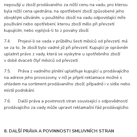
nepoužijí u zboží prodávaného za nižší cenu na vadu, pro kterou
byla nižší cena ujednána, na opotřebení zboží způsobené jeho
obvyklým užíváním, u použitého zboží na vadu odpovídající míře
používání nebo opotřebení, kterou zboží mělo při převzetí
kupujícím, nebo vyplývá-li to z povahy zboží.
7.4. Projeví-li se vada v průběhu šesti měsíců od převzetí, má
se za to, že zboží bylo vadné již při převzetí. Kupující je oprávněn
uplatnit právo z vady, která se vyskytne u spotřebního zboží
v době dvaceti čtyř měsíců od převzetí.
7.5. Práva z vadného plnění uplatňuje kupující u prodávajícího
na adrese jeho provozovny, v níž je přijetí reklamace možné s
ohledem na sortiment prodávaného zboží, případně i v sídle nebo
místě podnikání.
7.6. Další práva a povinnosti stran související s odpovědností
prodávajícího za vady může upravit reklamační řád prodávajícího.
8. DALŠÍ PRÁVA A POVINNOSTI SMLUVNÍCH STRAN