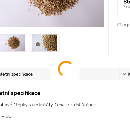
86
71 
Číslo p
etní specifikace
tní specifikace
dubové štěpky s certifikáty. Cena je za 5l štěpek.
 v EU.