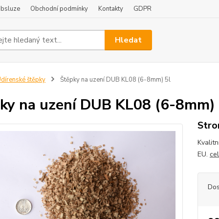
obsluze
Obchodní podmínky
Kontakty
GDPR
Hledat
dírenské štěpky
Štěpky na uzení DUB KL08 (6-8mm) 5l
ky na uzení DUB KL08 (6-8mm) 
Stron
Kvalitn
EU.
ce
Dos