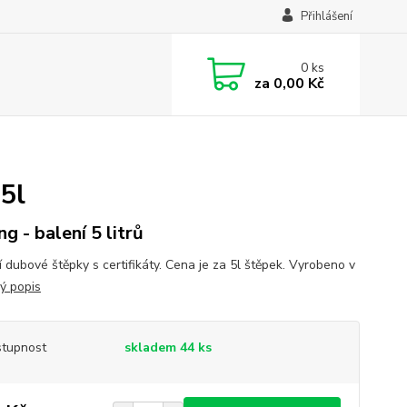
Přihlášení
0
ks
za
0,00 Kč
5l
g - balení 5 litrů
í dubové štěpky s certifikáty. Cena je za 5l štěpek. Vyrobeno v
lý popis
tupnost
skladem 44 ks