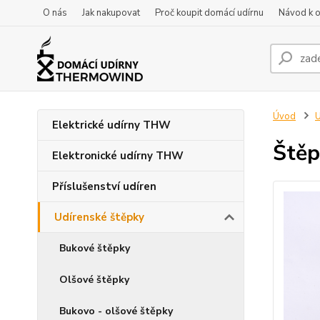
O nás
Jak nakupovat
Proč koupit domácí udírnu
Návod k 
Úvod
U
Elektrické udírny THW
Štěp
Elektronické udírny THW
Příslušenství udíren
Udírenské štěpky
Bukové štěpky
Olšové štěpky
Bukovo - olšové štěpky