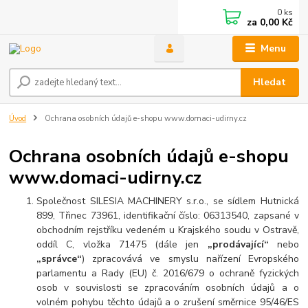
0
ks
za
0,00 Kč
Menu
Hledat
Úvod
Ochrana osobních údajů e-shopu www.domaci-udirny.cz
Ochrana osobních údajů e-shopu
www.domaci-udirny.cz
Společnost SILESIA MACHINERY s.r.o., se sídlem Hutnická
899, Třinec 73961, identifikační číslo: 06313540, zapsané v
obchodním rejstříku vedeném
u Krajského soudu v Ostravě
,
oddíl C, vložka 71475 (dále jen
„prodávající“
nebo
„správce“
) zpracovává ve smyslu nařízení Evropského
parlamentu a Rady (EU) č. 2016/679 o ochraně fyzických
osob v souvislosti se zpracováním osobních údajů a o
volném pohybu těchto údajů a o zrušení směrnice 95/46/ES