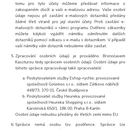
tomu pro tyto účely můžeme předávat informace o
zakoupeném zboží a vaši e-mailovou adresu. Vaše osobní
údaje nejsou při zasílání e-mailových dotazníků předány
žádné třetí straně pro její vlastní účely. Proti zasílání e-
mailových dotazníků v rámci programu Ověřeno zákazníky
můžete kdykoli vyjádřit námitku odmítnutím dalších
dotazníků pomocí odkazu v e-mailu s dotazníkem. V případě
vaší námitky vám dotazník nebudeme dále zasílat.
Zpracování osobních údajů je prováděno Bronislavem
Kaszturou tedy správcem osobních údajů. Osobní údaje pro
tohoto správce zpracovávají také zpracovatelé:
Poskytovatelem služby Eshop-rychle, provozované
společností Golemos s.r.o., sídlem Zátkovo nábřeží
448/73, 370 01, České Budějovice
Poskytovatel služby Heureka, provozované
společností Heureka Shopping s.r.o., sídlem
Karolinská 650/1, 186 00, Praha 8-Karlín
Osobní údaje nebudou předány do třetích zemí mimo EU.
Správce nemá osobu tzv. pověřence. Správce lze