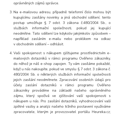
oprávněných zájmů správce.
Na e-mailovou adresu, případně telefonní číslo mohou být
kupujícímu zasílány novinky a jiná obchodní sdělení, tento
postup umožňuje § 7 odst. 3 zákona č.480/2004 Sb., o
službách informační společnosti, pokud jej kupující
neodmítne. Tato sdělení lze kdykoliv jakýmkoliv způsobem –
například zasláním e-mailu nebo proklikem na odkaz
v obchodním sdělení – odhlásit.
Vaši spokojenost s nákupem zjišťujeme prostřednictvím e-
mailových dotazníků v rámci programu Ověřeno zákazníky,
do něhož je náš e-shop zapojen. Ty vám zasíláme pokaždé,
když u nás nakoupíte, pokud ve smyslu § 7 odst. 3 zákona č.
480/2004 Sb. o některých službách informační společnosti
jejich zasílání neodmítnete. Zpracování osobních údajů pro
účely zaslání dotazníků v rámci programu Ověřeno
zákazníky provádíme na základě našeho oprávněného
zájmu, který spočívá ve zjišťování vaší spokojenosti s
nákupem u nás. Pro zasílání dotazníků, vyhodnocování vaší
zpětné vazby a analýz našeho tržního postavení využíváme
zpracovatele, kterým je provozovatel portálu Heureka.cz;