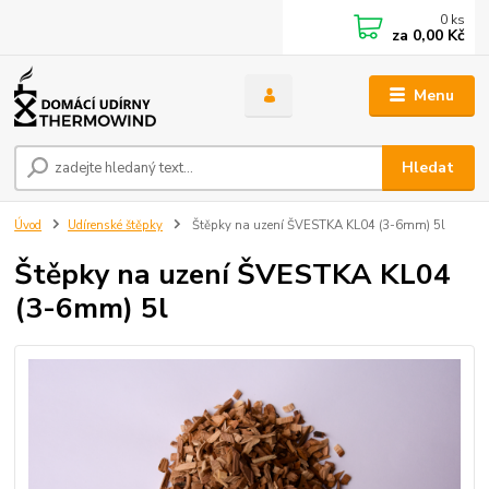
0
ks
za
0,00 Kč
Menu
Hledat
Úvod
Udírenské štěpky
Štěpky na uzení ŠVESTKA KL04 (3-6mm) 5l
Štěpky na uzení ŠVESTKA KL04
(3-6mm) 5l