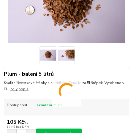
Plum - balení 5 litrů
Kvalitní švestkové štěpky s certifikáty. Cena je za 5l štěpek. Vyrobeno v
EU.
celý popis
Dostupnost
skladem 21 ks
105 Kč
/
ks
87 Kč
bez DPH