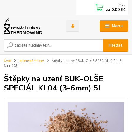
0
ks
za
0,00 Kč
Menu
Hledat
Úvod
Udírenské štěpky
Štěpky na uzení BUK-OLŠE SPECIÁL KL04 (3-
6mm) 5l
Štěpky na uzení BUK-OLŠE
SPECIÁL KL04 (3-6mm) 5l