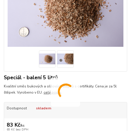
Speciál - balení 5 litrů
Kvalitní směs bukových a olšových štěpků s certifikáty. Cena je za 5l
štěpek. Vyrobeno v EU.
celý popis
Dostupnost
skladem
83 Kč
/
ks
69 Kč
bez DPH